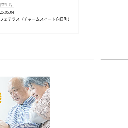
日常生活
イベント
25.05.04
2025.04.19
フェテラス（チャームスイート向日町）
スイーツカフェ（
町）