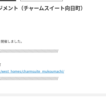
ジメント（チャームスイート向日町）
を開催しました。
//////////////////////////////////////////////////
町
jp/west_homes/charmsuite_mukoumachi/
//////////////////////////////////////////////////