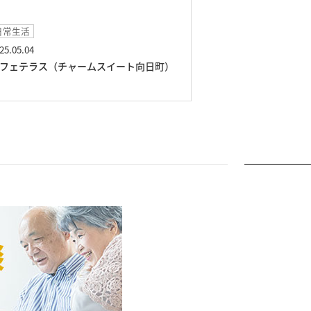
日常生活
イベント
25.05.04
2025.04.19
フェテラス（チャームスイート向日町）
スイーツカフェ（
町）