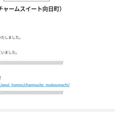
チャームスイート向日町）
いたしました。
ていました。
//////////////////////////////////////////////////
町
jp/west_homes/charmsuite_mukoumachi/
//////////////////////////////////////////////////