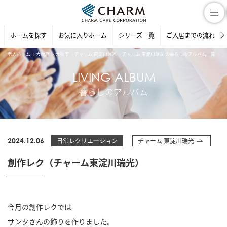
ホームを探す
お気に入りホーム
シリーズ一覧
ご入居までの流れ
老人ホーム
大阪府
大阪市
チャーム 東淀川瑞光
チャーム 東淀川瑞光 の暮らしのアルバム一覧
創
LIVING ALBUM
暮らしのアルバム
2024.12.06
日常レクリエ―ション
チャーム 東淀川瑞光
創作レク（チャーム東淀川瑞光）
今月の創作レクでは
サンタさんの飾りを作りました。