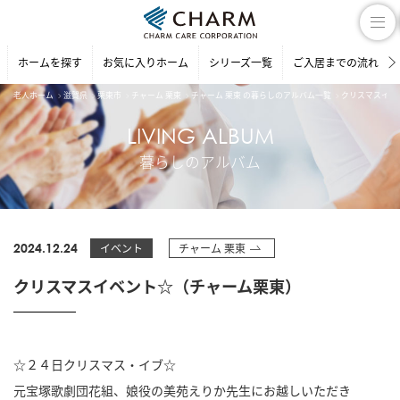
ホームを探す
お気に入りホーム
シリーズ一覧
ご入居までの流れ
老人ホーム
滋賀県
栗東市
チャーム 栗東
チャーム 栗東 の暮らしのアルバム一覧
クリスマスイベ
LIVING ALBUM
暮らしのアルバム
2024.12.24
イベント
チャーム 栗東
クリスマスイベント☆（チャーム栗東）
☆２４日クリスマス・イブ☆
元宝塚歌劇団花組、娘役の美苑えりか先生にお越しいただき