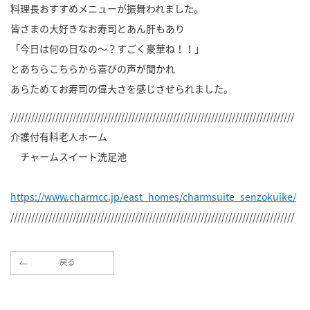
料理長おすすめメニューが振舞われました。
皆さまの大好きなお寿司とあん肝もあり
「今日は何の日なの～？すごく豪華ね！！」
とあちらこちらから喜びの声が聞かれ
あらためてお寿司の偉大さを感じさせられました。
//////////////////////////////////////////////////////////////////////////////////
介護付有料老人ホーム
チャームスイート洗足池
https://www.charmcc.jp/east_homes/charmsuite_senzokuike/
//////////////////////////////////////////////////////////////////////////////////
戻る