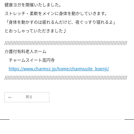
健康ヨガを開催いたしました。
ストレッチ・柔軟をメインに身体を動かしていきます。
「身体を動かすのは疲れるんだけど、夜ぐっすり寝れるよ」
とおっしゃっていただきました♪
//////////////////////////////////////////////////////////////////////////////////
介護付有料老人ホーム
チャームスイート高円寺
https://www.charmcc.jp/home/charmsuite_koenji/
//////////////////////////////////////////////////////////////////////////////////
戻る