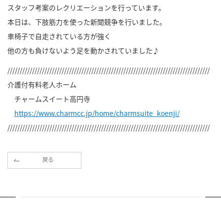
スタッフ考案のレクリエーションを行っています。
本日は、下肢筋力を使った新聞競争を行いました。
車椅子で自走されている方が強く
他の方も負けないよう足を動かされていました♪
//////////////////////////////////////////////////////////////////////////////////
介護付有料老人ホーム
チャームスイート高円寺
https://www.charmcc.jp/home/charmsuite_koenji/
//////////////////////////////////////////////////////////////////////////////////
戻る