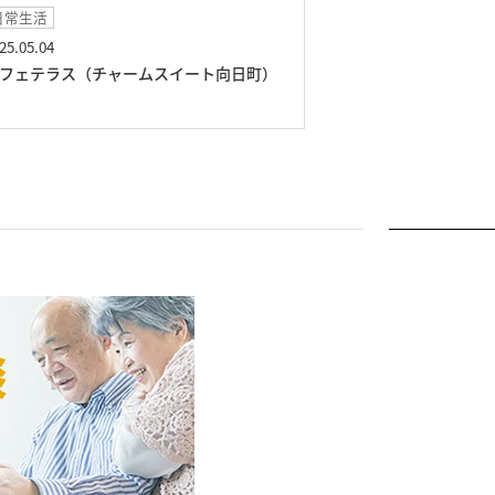
日常生活
イベント
25.05.04
2025.04.19
フェテラス（チャームスイート向日町）
スイーツカフェ（
町）