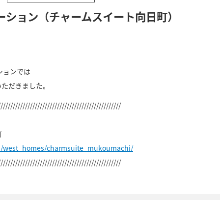
ーション（チャームスイート向日町）
ションでは
いただきました。
//////////////////////////////////////////////////
町
jp/west_homes/charmsuite_mukoumachi/
//////////////////////////////////////////////////