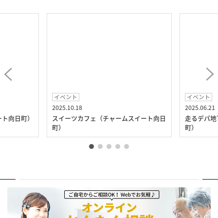
イベント
イベント
2025.10.18
2025.06.21
ート向日町）
スイーツカフェ（チャームスイート向日
走るデパ地
町）
町）