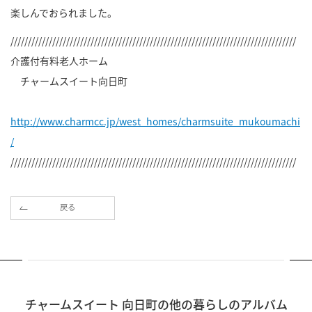
楽しんでおられました。
//////////////////////////////////////////////////////////////////////////////////
介護付有料老人ホーム
チャームスイート向日町
http://www.charmcc.jp/west_homes/charmsuite_mukoumachi
/
//////////////////////////////////////////////////////////////////////////////////
戻る
チャームスイート 向日町の他の暮らしのアルバム