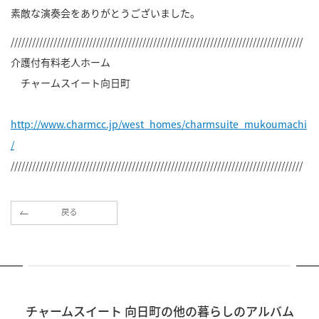
素敵な演奏会をありがとうございました。
//////////////////////////////////////////////////////////////////////////////////
介護付有料老人ホーム
チャームスイート向日町
http://www.charmcc.jp/west_homes/charmsuite_mukoumachi
/
//////////////////////////////////////////////////////////////////////////////////
戻る
チャームスイート 向日町の他の暮らしのアルバム