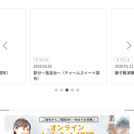
イベント
イベント
2026.02.02
2026.01.11
調布）
節分～鬼退治～（チャームスイート調
獅子舞演舞
布）