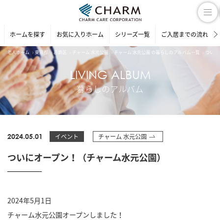
ホームを探す
お気に入りホーム
シリーズ一覧
ご入居までの流れ
老人ホーム
東京都
葛飾区
チャーム 水元公園
チャーム 水元公園 の暮らしのアルバム一覧
ついに
LIVING ALBUM
暮らしのアルバム
2024.05.01
イベント
チャーム 水元公園
ついにオープン！（チャーム水元公園）
2024年5月1日
チャーム水元公園オープンしました！