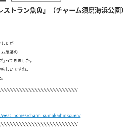
レストラン魚魚』（チャーム須磨海浜公園）
でしたが
ーム須磨の
に行ってきました。
美味しいですね。
た。
/////////////////////////////////////////////////////
jp/west_homes/charm_sumakaihinkouen/
/////////////////////////////////////////////////////