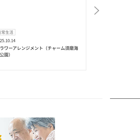
イベント
日常レクリエ―シ
25.09.14
2025.08.03
ウクレレ＆ギターコンサート（敬老の日）
健康若返り体操（
（チャーム須磨海浜公園）