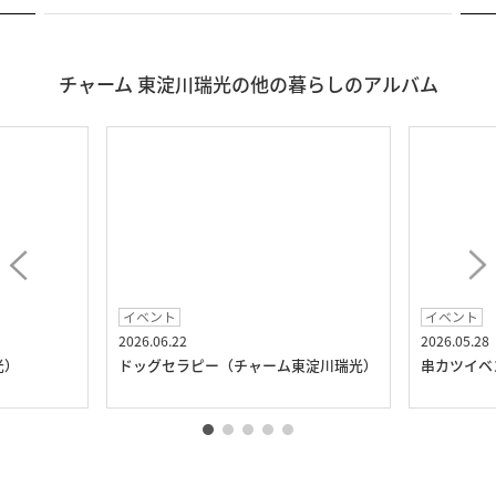
チャーム 東淀川瑞光の他の暮らしのアルバム
イベント
イベント
2026.06.22
2026.05.28
光）
ドッグセラピー（チャーム東淀川瑞光）
串カツイベ