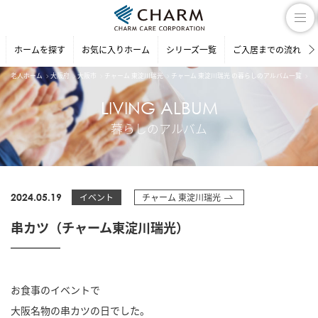
ホームを探す
お気に入りホーム
シリーズ一覧
ご入居までの流れ
老人ホーム
大阪府
大阪市
チャーム 東淀川瑞光
チャーム 東淀川瑞光 の暮らしのアルバム一覧
串
LIVING ALBUM
暮らしのアルバム
2024.05.19
イベント
チャーム 東淀川瑞光
串カツ（チャーム東淀川瑞光）
お食事のイベントで
大阪名物の串カツの日でした。