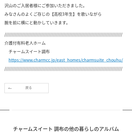
沢山のご入居者様にご参加いただきました。
みなさんのよくご存じの【高校3年生】を歌いながら
腕を前に横にと動かしていきます。
////////////////////////////////////////////////////////////////////////////////
介護付有料老人ホーム
チャームスイート調布
https://www.charmcc.jp/east_homes/charmsuite_chouhu/
////////////////////////////////////////////////////////////////////////////////
戻る
チャームスイート 調布の他の暮らしのアルバム