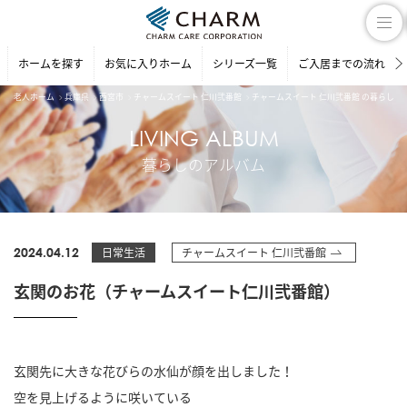
ホームを探す
お気に入りホーム
シリーズ一覧
ご入居までの流れ
老人ホーム
兵庫県
西宮市
チャームスイート 仁川弐番館
チャームスイート 仁川弐番館 の暮らしの
LIVING ALBUM
暮らしのアルバム
2024.04.12
日常生活
チャームスイート 仁川弐番館
玄関のお花（チャームスイート仁川弐番館）
玄関先に大きな花びらの水仙が顔を出しました！
空を見上げるように咲いている