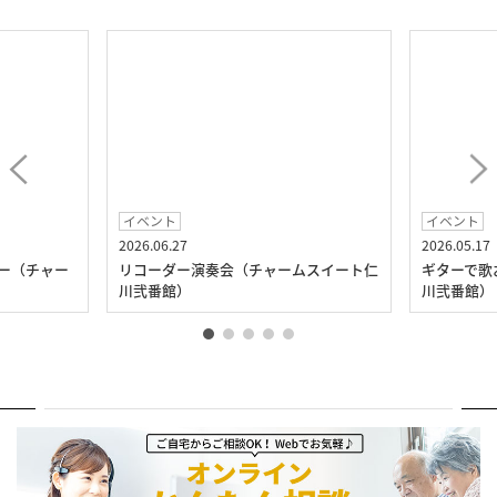
イベント
イベント
2026.06.27
2026.05.17
ー（チャー
リコーダー演奏会（チャームスイート仁
ギターで歌
川弐番館）
川弐番館）