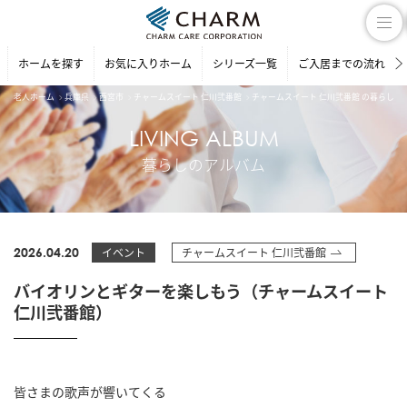
ホームを探す
お気に入りホーム
シリーズ一覧
ご入居までの流れ
老人ホーム
兵庫県
西宮市
チャームスイート 仁川弐番館
チャームスイート 仁川弐番館 の暮らしの
LIVING ALBUM
暮らしのアルバム
2026.04.20
イベント
チャームスイート 仁川弐番館
バイオリンとギターを楽しもう（チャームスイート
仁川弐番館）
皆さまの歌声が響いてくる