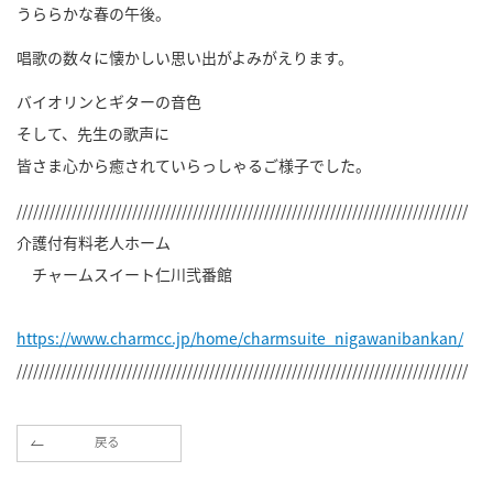
うららかな春の午後。
唱歌の数々に懐かしい思い出がよみがえります。
バイオリンとギターの音色
そして、先生の歌声に
皆さま心から癒されていらっしゃるご様子でした。
//////////////////////////////////////////////////////////////////////////////////
介護付有料老人ホーム
チャームスイート仁川弐番館
https://www.charmcc.jp/home/charmsuite_nigawanibankan/
//////////////////////////////////////////////////////////////////////////////////
戻る