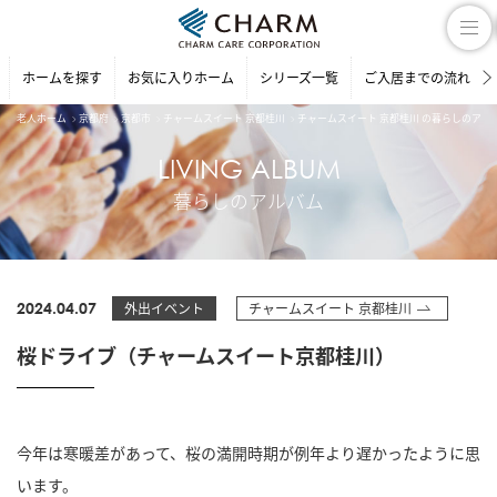
ホームを探す
お気に入りホーム
シリーズ一覧
ご入居までの流れ
老人ホーム
京都府
京都市
チャームスイート 京都桂川
チャームスイート 京都桂川 の暮らしのアル
LIVING ALBUM
暮らしのアルバム
2024.04.07
外出イベント
チャームスイート 京都桂川
桜ドライブ（チャームスイート京都桂川）
今年は寒暖差があって、桜の満開時期が例年より遅かったように思
います。