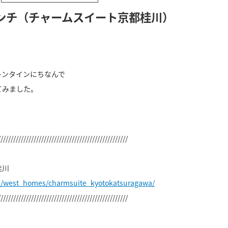
ンチ（チャームスイート京都桂川）
レンタインにちなんで
てみました。
。
///////////////////////////////////////////////////
桂川
p/west_homes/charmsuite_kyotokatsuragawa/
///////////////////////////////////////////////////