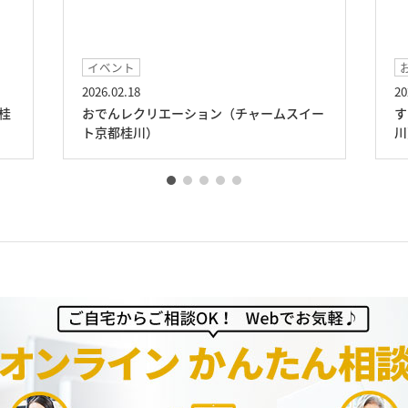
お食事
2026.01.16
2
イー
すき焼きランチ（チャームスイート京都桂
川）