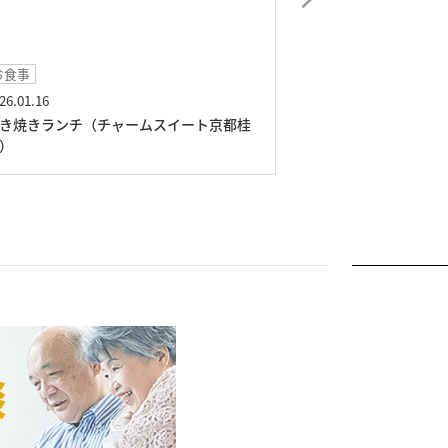
イベント
イベント
025.12.24
2025.11.16
クリスマスイベント（チャームスイート京
秋祭り（チャーム
都桂川）