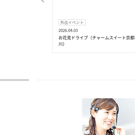
ベント
イベント
03
2026.02.18
ドライブ（チャームスイート京都桂
おでんレクリエーション
ト京都桂川）