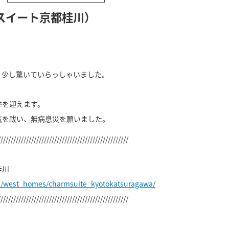
スイート京都桂川）
、少し驚いていらっしゃいました。
季を迎えます。
気を祓い、無病息災を願いました。
///////////////////////////////////////////////////
桂川
p/west_homes/charmsuite_kyotokatsuragawa/
///////////////////////////////////////////////////