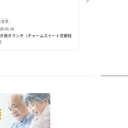
イベント
イ
2025.12.24
202
桂
クリスマスイベント（チャームスイート京
秋
都桂川）