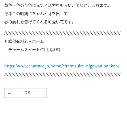
黄色一色の花色に元気と活力をもらい、笑顔がこぼれます。
毎年この時期にちゃんと芽を出して
春の訪れを告げてくれる可愛い花です。
//////////////////////////////////////////////////////////////////////////////////
介護付有料老人ホーム
チャームスイート仁川弐番館
https://www.charmcc.jp/home/charmsuite_nigawanibankan/
//////////////////////////////////////////////////////////////////////////////////
戻る