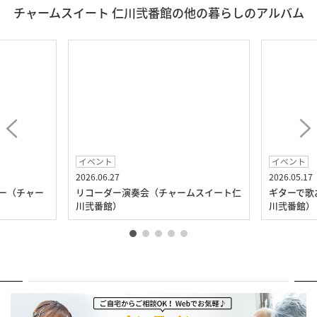
チャームスイート 仁川弐番館の他の暮らしのアルバム
イベント
イベント
2026.06.27
2026.05.17
ー（チャー
リコーダー演奏会（チャームスイート仁
ギターで歌
川弐番館）
川弐番館）