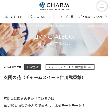
ホームを探す
お気に入りホーム
シリーズ一覧
ご入居までの流れ
老人ホーム
兵庫県
西宮市
チャームスイート 仁川弐番館
チャームスイート 仁川弐番館 の暮らしの
LIVING ALBUM
暮らしのアルバム
2024.02.28
日常生活
チャームスイート 仁川弐番館
玄関の花（チャームスイート仁川弐番館）
玄関先に顔をのぞかせているのは
草丈20ｃｍ程の小ぶりで愛らしい水仙テータテート！