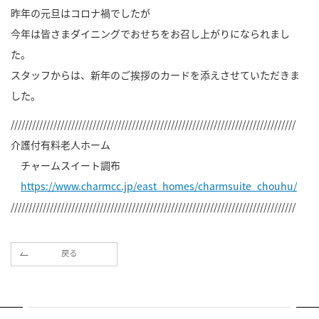
昨年の元旦はコロナ禍でしたが
今年は皆さまダイニングでおせちをお召し上がりになられまし
た。
スタッフからは、新年のご挨拶のカードを添えさせていただきま
した。
////////////////////////////////////////////////////////////////////////////////
介護付有料老人ホーム
チャームスイート調布
https://www.charmcc.jp/east_homes/charmsuite_chouhu/
////////////////////////////////////////////////////////////////////////////////
戻る