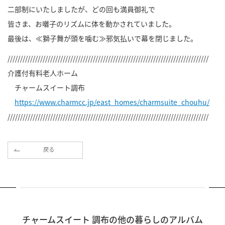
二部制にいたしましたが、どの回も満員御礼で
皆さま、お囃子のリズムに体を動かされていました。
最後は、≪獅子舞が頭を噛む≫邪気払いで幕を閉じました。
////////////////////////////////////////////////////////////////////////////////
介護付有料老人ホーム
チャームスイート調布
https://www.charmcc.jp/east_homes/charmsuite_chouhu/
////////////////////////////////////////////////////////////////////////////////
戻る
チャームスイート 調布の他の暮らしのアルバム