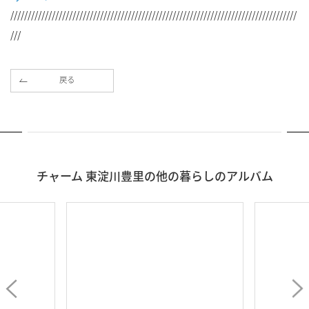
///////////////////////////////////////////////////////////////////////////////////
///
戻る
チャーム 東淀川豊里の他の暮らしのアルバム