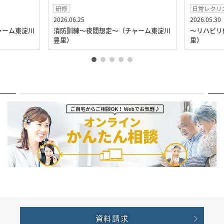
研修
日常レクリ
2026.06.25
2026.05.30
ャーム東淀川
消防訓練～夜間想定～（チャーム東淀川
～リハビリ
豊里）
里）
資料請求