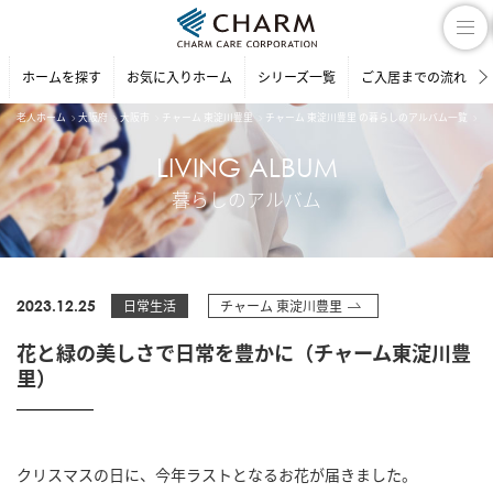
ホームを探す
お気に入りホーム
シリーズ一覧
ご入居までの流れ
老人ホーム
大阪府
大阪市
チャーム 東淀川豊里
チャーム 東淀川豊里 の暮らしのアルバム一覧
花
LIVING ALBUM
暮らしのアルバム
2023.12.25
日常生活
チャーム 東淀川豊里
花と緑の美しさで日常を豊かに（チャーム東淀川豊
里）
クリスマスの日に、今年ラストとなるお花が届きました。