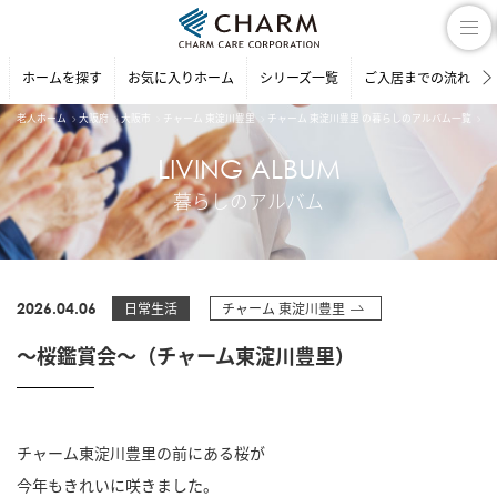
ホームを探す
お気に入りホーム
シリーズ一覧
ご入居までの流れ
老人ホーム
大阪府
大阪市
チャーム 東淀川豊里
チャーム 東淀川豊里 の暮らしのアルバム一覧
～
LIVING ALBUM
暮らしのアルバム
2026.04.06
日常生活
チャーム 東淀川豊里
～桜鑑賞会～（チャーム東淀川豊里）
チャーム東淀川豊里の前にある桜が
今年もきれいに咲きました。