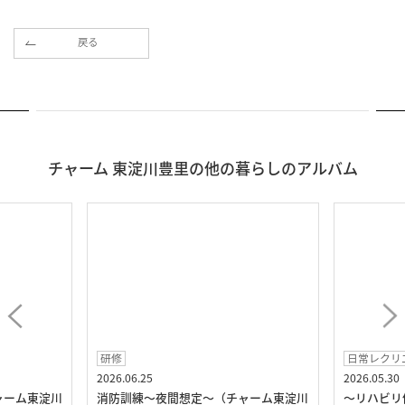
戻る
チャーム 東淀川豊里の他の暮らしのアルバム
研修
日常レクリ
2026.06.25
2026.05.30
ャーム東淀川
消防訓練～夜間想定～（チャーム東淀川
～リハビリ