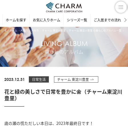
ホームを探す
お気に入りホーム
シリーズ一覧
ご入居までの流れ
老人ホーム
大阪府
大阪市
チャーム 東淀川豊里
チャーム 東淀川豊里 の暮らしのアルバム一覧
花
LIVING ALBUM
暮らしのアルバム
2023.12.31
日常生活
チャーム 東淀川豊里
花と緑の美しさで日常を豊かに🌼（チャーム東淀川
豊里）
歳の瀬の慌ただしい本日は、2023年最終日です！