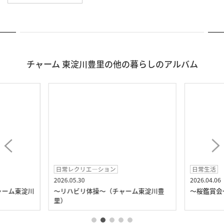
チャーム 東淀川豊里の他の暮らしのアルバム
日常レクリエ―ション
日常生活
2026.05.30
2026.04.06
ャーム東淀川
～リハビリ体操～（チャーム東淀川豊
～桜鑑賞会
里）