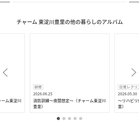
チャーム 東淀川豊里の他の暮らしのアルバム
研修
日常レクリエ―ション
2026.06.25
2026.05.30
消防訓練～夜間想定～（チャーム東淀川
～リハビリ体操～（チャ
豊里）
里）