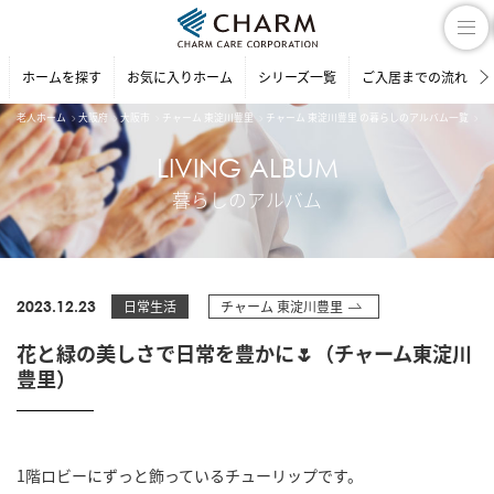
ホームを探す
お気に入りホーム
シリーズ一覧
ご入居までの流れ
老人ホーム
大阪府
大阪市
チャーム 東淀川豊里
チャーム 東淀川豊里 の暮らしのアルバム一覧
花
LIVING ALBUM
暮らしのアルバム
2023.12.23
日常生活
チャーム 東淀川豊里
花と緑の美しさで日常を豊かに🌷（チャーム東淀川
豊里）
1階ロビーにずっと飾っているチューリップです。