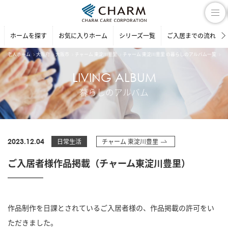
ホームを探す
お気に入りホーム
シリーズ一覧
ご入居までの流れ
老人ホーム
大阪府
大阪市
チャーム 東淀川豊里
チャーム 東淀川豊里 の暮らしのアルバム一覧
ご
LIVING ALBUM
暮らしのアルバム
2023.12.04
日常生活
チャーム 東淀川豊里
ご入居者様作品掲載（チャーム東淀川豊里）
作品制作を日課とされているご入居者様の、作品掲載の許可をい
ただきました。