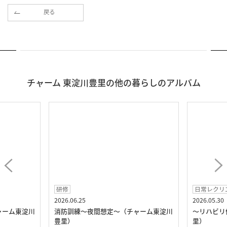
戻る
チャーム 東淀川豊里の他の暮らしのアルバム
研修
日常レクリ
2026.06.25
2026.05.30
ャーム東淀川
消防訓練～夜間想定～（チャーム東淀川
～リハビリ
豊里）
里）