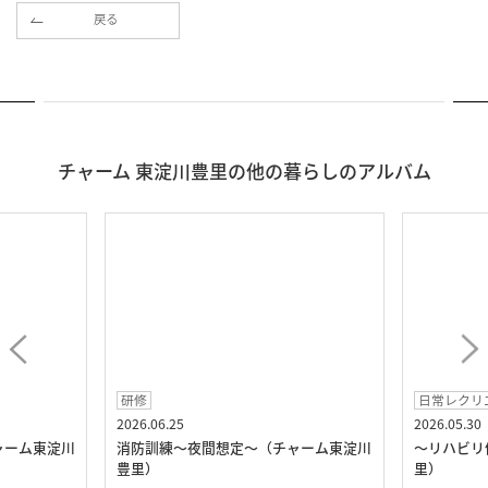
戻る
チャーム 東淀川豊里の他の暮らしのアルバム
研修
日常レクリ
2026.06.25
2026.05.30
ャーム東淀川
消防訓練～夜間想定～（チャーム東淀川
～リハビリ
豊里）
里）