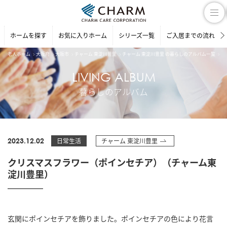
ホームを探す
お気に入りホーム
シリーズ一覧
ご入居までの流れ
老人ホーム
大阪府
大阪市
チャーム 東淀川豊里
チャーム 東淀川豊里 の暮らしのアルバム一覧
ク
LIVING ALBUM
暮らしのアルバム
2023.12.02
日常生活
チャーム 東淀川豊里
クリスマスフラワー（ポインセチア）（チャーム東
淀川豊里）
玄関にポインセチアを飾りました。ポインセチアの色により花言