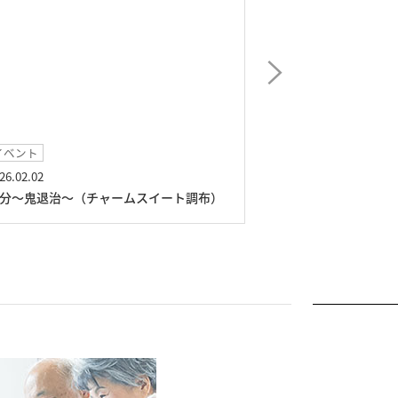
イベント
イベント
26.02.02
2026.01.11
分～鬼退治～（チャームスイート調布）
獅子舞演舞（チャ