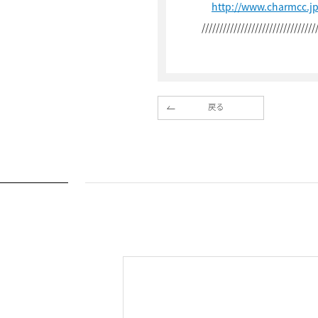
http://www.charmcc.j
////////////////////////////////
戻る