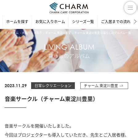
ホームを探す
お気に入りホーム
シリーズ一覧
ご入居までの流れ
老人ホーム
大阪府
大阪市
チャーム 東淀川豊里
チャーム 東淀川豊里 の暮らしのアルバム一覧
音
LIVING ALBUM
暮らしのアルバム
2023.11.29
日常レクリエ―ション
チャーム 東淀川豊里
音楽サークル（チャーム東淀川豊里）
音楽サークルを開催いたしました。
今回はプロジェクターも導入していただき、先生とご入居者様、