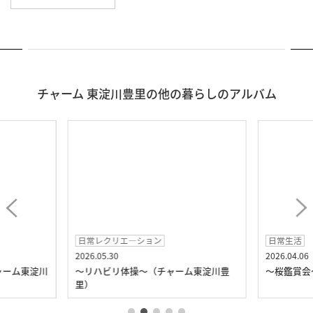
チャーム 東淀川豊里の他の暮らしのアルバム
日常レクリエ―ション
日常生活
2026.05.30
2026.04.06
ャーム東淀川
～リハビリ体操～（チャーム東淀川豊
～桜鑑賞会
里）