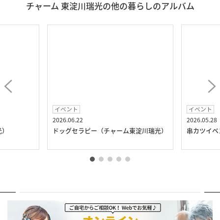
チャーム 東淀川瑞光の他の暮らしのアルバム
イベント
イベント
2026.06.22
2026.05.28
光）
ドッグセラピー（チャーム東淀川瑞光）
串カツイベ