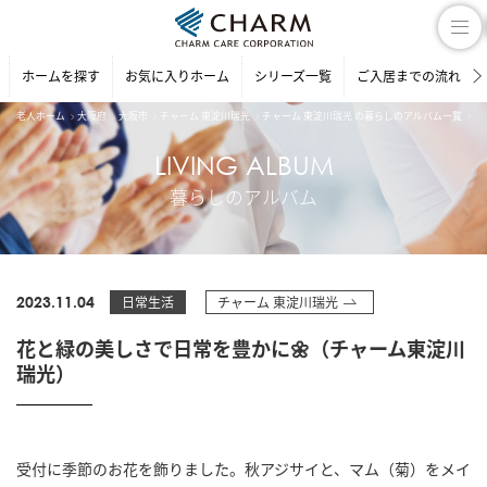
ホームを探す
お気に入りホーム
シリーズ一覧
ご入居までの流れ
老人ホーム
大阪府
大阪市
チャーム 東淀川瑞光
チャーム 東淀川瑞光 の暮らしのアルバム一覧
花
LIVING ALBUM
暮らしのアルバム
2023.11.04
日常生活
チャーム 東淀川瑞光
花と緑の美しさで日常を豊かに🌼（チャーム東淀川
瑞光）
受付に季節のお花を飾りました。秋アジサイと、マム（菊）をメイ