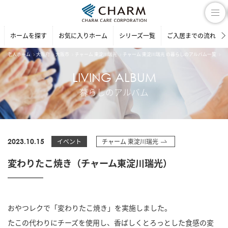
ホームを探す
お気に入りホーム
シリーズ一覧
ご入居までの流れ
老人ホーム
大阪府
大阪市
チャーム 東淀川瑞光
チャーム 東淀川瑞光 の暮らしのアルバム一覧
変
LIVING ALBUM
暮らしのアルバム
2023.10.15
イベント
チャーム 東淀川瑞光
変わりたこ焼き（チャーム東淀川瑞光）
おやつレクで「変わりたこ焼き」を実施しました。
たこの代わりにチーズを使用し、香ばしくとろっとした食感の変