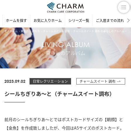
ホームを探す
お気に入りホーム
シリーズ一覧
ご入居までの流れ
老人ホーム
東京都
調布市
チャームスイート 調布
チャームスイート 調布 の暮らしのアルバム一覧
LIVING ALBUM
暮らしのアルバム
2023.09.02
日常レクリエ―ション
チャームスイート 調布
シールちぎりあ～と（チャームスイート調布）
前月のシールちぎりあ～とではポストカードサイズの【朝顔】と
【金魚】を作成致しましたが、今回はA5サイズのポストカード。