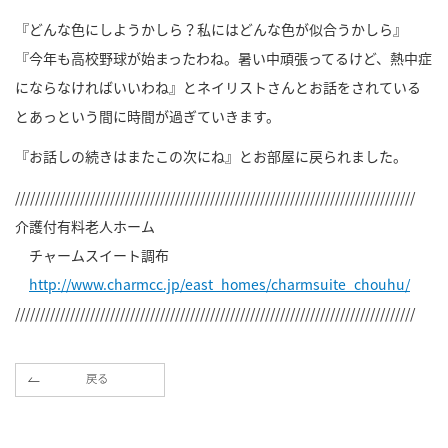
『どんな色にしようかしら？私にはどんな色が似合うかしら』
『今年も高校野球が始まったわね。暑い中頑張ってるけど、熱中症
にならなければいいわね』とネイリストさんとお話をされている
とあっという間に時間が過ぎていきます。
『お話しの続きはまたこの次にね』とお部屋に戻られました。
////////////////////////////////////////////////////////////////////////////////
介護付有料老人ホーム
チャームスイート調布
http://www.charmcc.jp/east_homes/charmsuite_chouhu/
////////////////////////////////////////////////////////////////////////////////
戻る