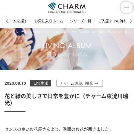
ホームを探す
お気に入りホーム
シリーズ一覧
ご入居までの流れ
老人ホーム
大阪府
大阪市
チャーム 東淀川瑞光
チャーム 東淀川瑞光 の暮らしのアルバム一覧
花
LIVING ALBUM
暮らしのアルバム
2023.08.13
日常生活
チャーム 東淀川瑞光
花と緑の美しさで日常を豊かに（チャーム東淀川瑞
光）
センスの良いお花屋さんより、季節のお花が届きました！