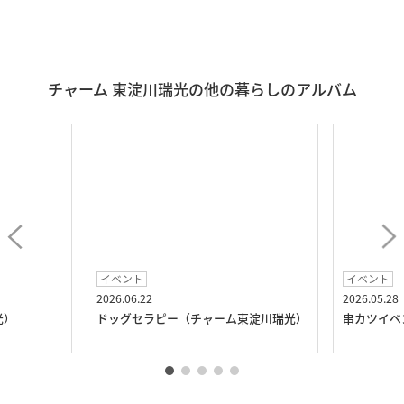
チャーム 東淀川瑞光の他の暮らしのアルバム
イベント
イベント
2026.06.22
2026.05.28
光）
ドッグセラピー（チャーム東淀川瑞光）
串カツイベ