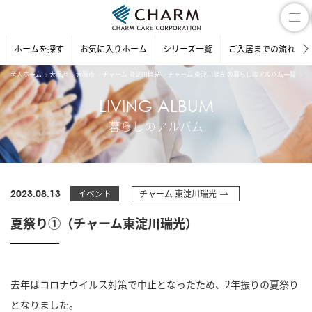
ホームを探す
お気に入りホーム
シリーズ一覧
ご入居までの流れ
老人ホーム
大阪府
大阪市
チャーム 東淀川瑞光
チャーム 東淀川瑞光 の暮らしのアルバム一覧
夏
LIVING ALBUM
暮らしのアルバム
2023.08.13
イベント
チャーム 東淀川瑞光
夏祭り①（チャーム東淀川瑞光）
去年はコロナウイルス対策で中止となったため、2年振りの夏祭り
となりました。