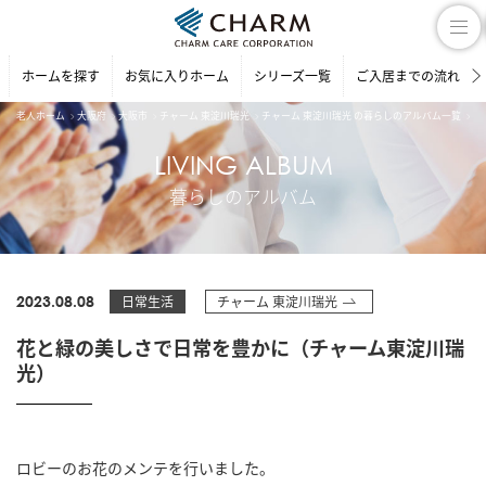
ホームを探す
お気に入りホーム
シリーズ一覧
ご入居までの流れ
老人ホーム
大阪府
大阪市
チャーム 東淀川瑞光
チャーム 東淀川瑞光 の暮らしのアルバム一覧
花
LIVING ALBUM
暮らしのアルバム
2023.08.08
日常生活
チャーム 東淀川瑞光
花と緑の美しさで日常を豊かに（チャーム東淀川瑞
光）
ロビーのお花のメンテを行いました。