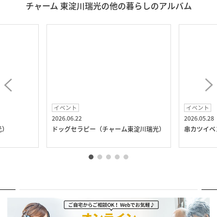
チャーム 東淀川瑞光の他の暮らしのアルバム
イベント
イベント
2026.06.22
2026.05.28
光）
ドッグセラピー（チャーム東淀川瑞光）
串カツイベ