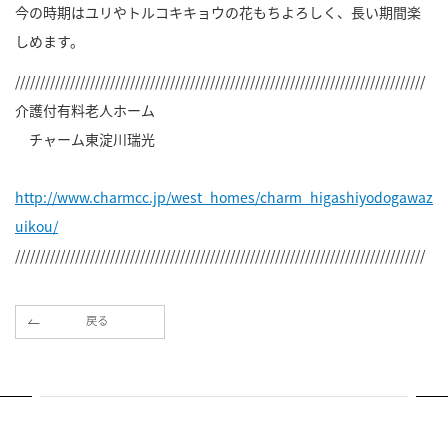
今の時期はユリやトルコキキョウの花もちよろしく、長い期間楽
しめます。
//////////////////////////////////////////////////////////////////////////////////
介護付有料老人ホーム
チャーム東淀川瑞光
http://www.charmcc.jp/west_homes/charm_higashiyodogawaz
uikou/
//////////////////////////////////////////////////////////////////////////////////
戻る