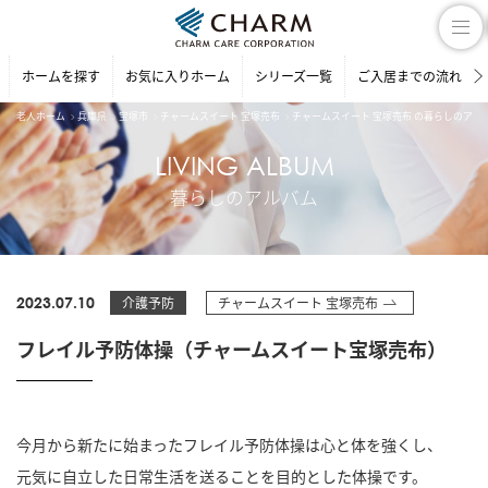
ホームを探す
お気に入りホーム
シリーズ一覧
ご入居までの流れ
老人ホーム
兵庫県
宝塚市
チャームスイート 宝塚売布
チャームスイート 宝塚売布 の暮らしのアル
LIVING ALBUM
暮らしのアルバム
2023.07.10
介護予防
チャームスイート 宝塚売布
フレイル予防体操（チャームスイート宝塚売布）
今月から新たに始まったフレイル予防体操は心と体を強くし、
元気に自立した日常生活を送ることを目的とした体操です。