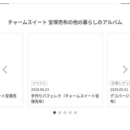
チャームスイート 宝塚売布の他の暮らしのアルバム
イベント
日常レクリ
2026.06.23
2026.05.01
ート宝塚売
手作りパフェレク（チャームスイート宝
デコパージ
塚売布）
布）