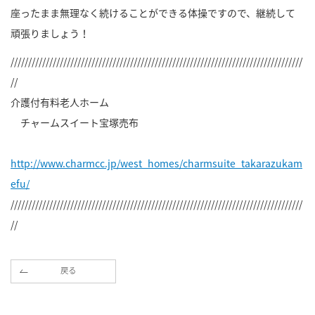
座ったまま無理なく続けることができる体操ですので、継続して
頑張りましょう！
///////////////////////////////////////////////////////////////////////////////////
//
介護付有料老人ホーム
チャームスイート宝塚売布
http://www.charmcc.jp/west_homes/charmsuite_takarazukam
efu/
///////////////////////////////////////////////////////////////////////////////////
//
戻る