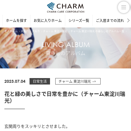
ホームを探す
お気に入りホーム
シリーズ一覧
ご入居までの流れ
老人ホーム
大阪府
大阪市
チャーム 東淀川瑞光
チャーム 東淀川瑞光 の暮らしのアルバム一覧
花
LIVING ALBUM
暮らしのアルバム
2023.07.04
日常生活
チャーム 東淀川瑞光
花と緑の美しさで日常を豊かに（チャーム東淀川瑞
光）
玄関周りをスッキリとさせました。