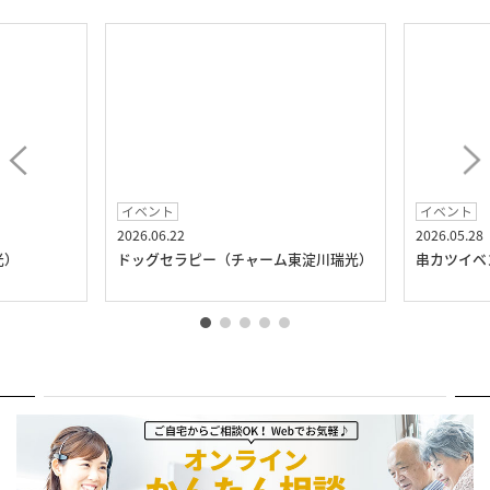
イベント
イベント
2026.06.22
2026.05.28
光）
ドッグセラピー（チャーム東淀川瑞光）
串カツイベ