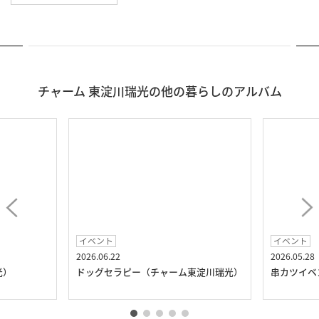
チャーム 東淀川瑞光の他の暮らしのアルバム
イベント
イベント
2026.06.22
2026.05.28
光）
ドッグセラピー（チャーム東淀川瑞光）
串カツイベ