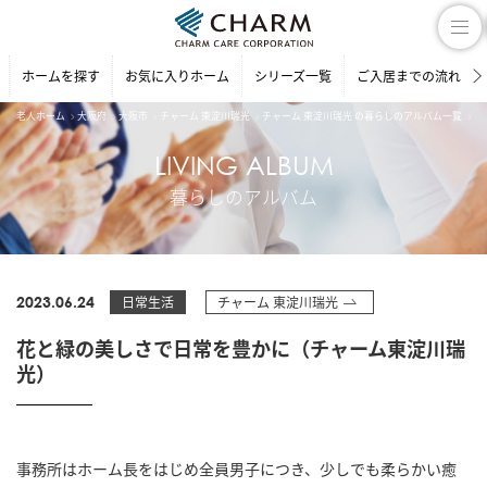
ホームを探す
お気に入りホーム
シリーズ一覧
ご入居までの流れ
老人ホーム
大阪府
大阪市
チャーム 東淀川瑞光
チャーム 東淀川瑞光 の暮らしのアルバム一覧
花
LIVING ALBUM
暮らしのアルバム
2023.06.24
日常生活
チャーム 東淀川瑞光
花と緑の美しさで日常を豊かに（チャーム東淀川瑞
光）
事務所はホーム長をはじめ全員男子につき、少しでも柔らかい癒