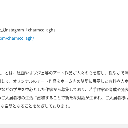
stagram「charmcc_agh」
com/charmcc_agh/
ム」とは、絵画やオブジェ等のアート作品が人々の心を癒し、穏やかで
目して、オリジナルのアート作品をホーム内の随所に展示した有料老人
生などの学生を中心とした作家から募集しており、若手作家の育成や発
のご入居者様の生活に融和することで新たな対話が生まれ、ご入居者様
的な空間となることをめざしております。