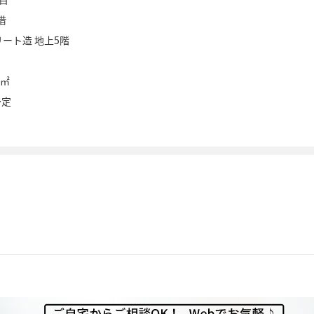
借
ート造 地上5階
4㎡
予定