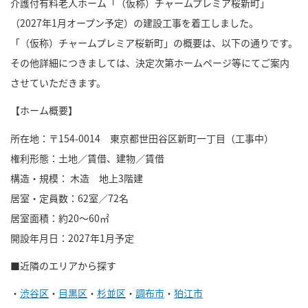
介護付有料老人ホーム「（仮称）チャームプレミア桜新町」
（2027年1月オープン予定）の建設工事を着工しました。
「（仮称）チャームプレミア桜新町」の概要は、以下の通りです。
その他詳細につきましては、決定次第ホームページ等にてご案内
させていただきます。
【ホーム概要】
所在地：〒154-0014 東京都世田谷区新町一丁目（工事中）
権利形態：土地／賃借、建物／賃借
構造・規模： 木造 地上3階建
居室・定員数：62室／72名
居室面積：約20～60㎡
開設年月日：2027年1月予定
■近隣のエリアから探す
・
渋谷区
・
目黒区
・
杉並区
・
調布市
・
狛江市