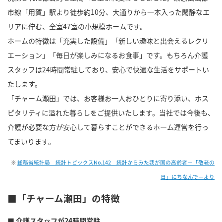
市線「用賀」駅より徒歩約10分、大通りから一本入った閑静なエ
リアに佇む、全室47室の小規模ホームです。
ホームの特徴は「充実した設備」「新しい趣味と出会えるレクリ
エーション」「毎日が楽しみになるお食事」です。もちろん介護
スタッフは24時間常駐しており、安心で快適な生活をサポートい
たします。
「チャーム瀬田」では、お客様お一人おひとりに寄り添い、ホス
ピタリティに溢れた暮らしをご提供いたします。当社では今後も、
介護が必要な方が安心して暮らすことができるホーム運営を行っ
てまいります。
※
総務省統計局 統計トピックスNo.142 統計からみた我が国の高齢者－「敬老の
日」にちなんで－より
■
「チャーム瀬田」の特徴
■ 介護スタッフが
24
時間常駐