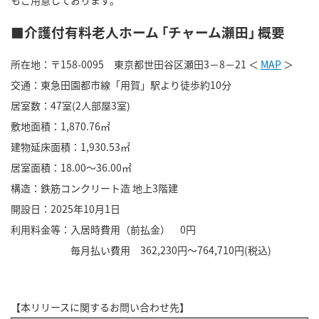
■介護付有料老人ホーム ｢チャーム瀬田｣ 概要
所在地：〒158-0095 東京都世田谷区瀬田3－8－21 ＜
MAP
＞
交通：東急田園都市線「用賀」駅より徒歩約10分
居室数：47室(2人部屋3室)
敷地面積：1,870.76㎡
建物延床面積：1,930.53㎡
居室面積：18.00～36.00㎡
構造：鉄筋コンクリート造 地上3階建
開設日：2025年10月1日
利用料金等：入居時費用（前払金） 0円
毎月払い費用 362,230円～764,710円(税込)
【本リリースに関するお問い合わせ先】