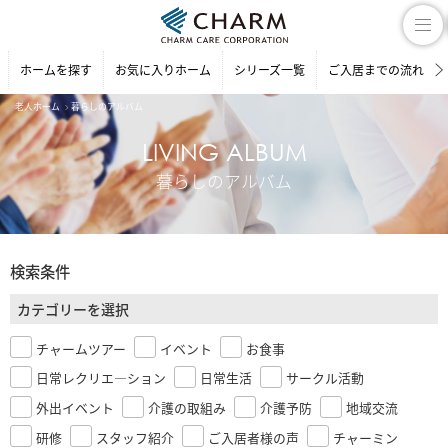
ホームを探す
お気に入りホーム
シリーズ一覧
ご入居までの流れ
老人ホーム
暮らしのアルバム
LIVING ALBUM
暮らしのアルバム
検索条件
カテゴリーを選択
チャームツアー
イベント
お食事
日常レクリエ―ション
日常生活
サークル活動
外出イベント
介護の取組み
介護予防
地域交流
研修
スタッフ紹介
ご入居者様の声
チャーミン