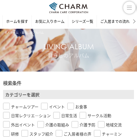
ホームを探す
お気に入りホーム
シリーズ一覧
ご入居までの流れ
老人ホーム
暮らしのアルバム
LIVING ALBUM
暮らしのアルバム
検索条件
カテゴリーを選択
チャームツアー
イベント
お食事
日常レクリエ―ション
日常生活
サークル活動
外出イベント
介護の取組み
介護予防
地域交流
研修
スタッフ紹介
ご入居者様の声
チャーミン