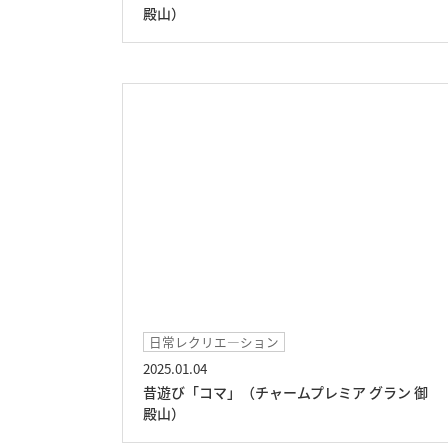
殿山）
日常レクリエ―ション
2025.01.04
昔遊び「コマ」（チャームプレミア グラン 御
殿山）