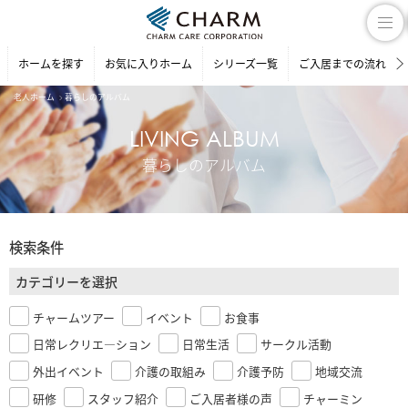
ホームを探す
お気に入りホーム
シリーズ一覧
ご入居までの流れ
老人ホーム
暮らしのアルバム
LIVING ALBUM
暮らしのアルバム
検索条件
カテゴリーを選択
チャームツアー
イベント
お食事
日常レクリエ―ション
日常生活
サークル活動
外出イベント
介護の取組み
介護予防
地域交流
研修
スタッフ紹介
ご入居者様の声
チャーミン