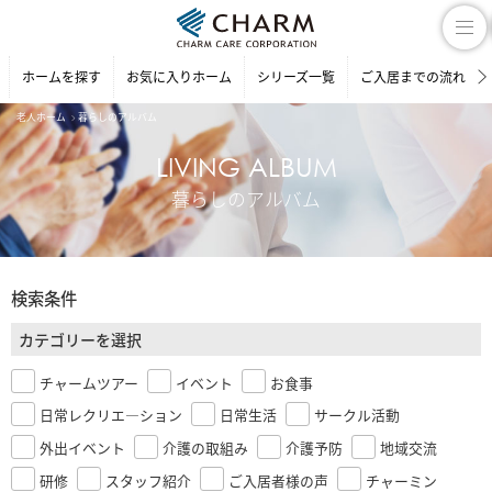
ホームを探す
お気に入りホーム
シリーズ一覧
ご入居までの流れ
老人ホーム
暮らしのアルバム
LIVING ALBUM
暮らしのアルバム
検索条件
カテゴリーを選択
チャームツアー
イベント
お食事
日常レクリエ―ション
日常生活
サークル活動
外出イベント
介護の取組み
介護予防
地域交流
研修
スタッフ紹介
ご入居者様の声
チャーミン