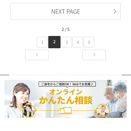
NEXT PAGE
2 / 5
2
1
3
4
5